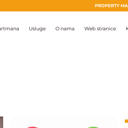
PROPERTY MAN
partmana
Usluge
O nama
Web stranice
Croatico