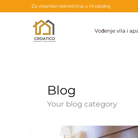
Skip
Za vlasnike nekretnina u Hrvatskoj
to
content
Vođenje vila i a
Blog
Your blog category
Profesionalna