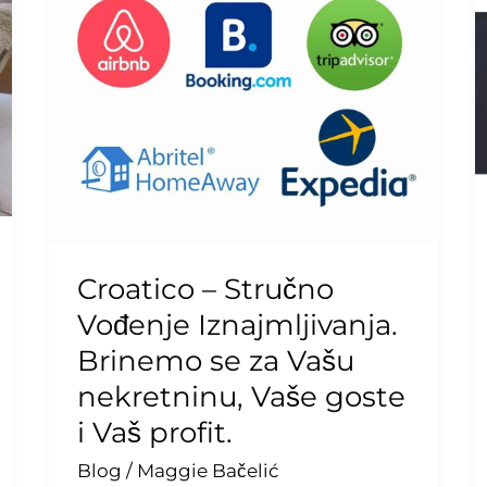
–
Stručno
Vođenje
Iznajmljivanja.
Brinemo
se
za
Vašu
nekretninu,
Vaše
Croatico – Stručno
goste
Vođenje Iznajmljivanja.
i
Brinemo se za Vašu
Vaš
nekretninu, Vaše goste
profit.
i Vaš profit.
Blog
/
Maggie Bačelić