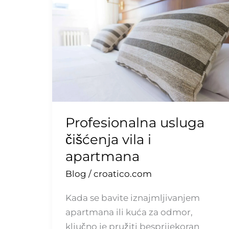
usluga
čišćenja
vila
i
apartmana
Profesionalna usluga
čišćenja vila i
apartmana
Blog
/
croatico.com
Kada se bavite iznajmljivanjem
apartmana ili kuća za odmor,
ključno je pružiti besprijekoran