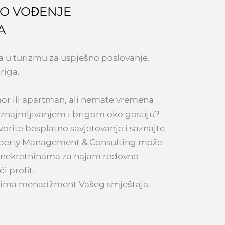
O VOĐENJE
A
u turizmu za uspješno poslovanje.
riga.
mor ili apartman, ali nemate vremena
iznajmljivanjem i brigom oko gostiju?
vorite besplatno savjetovanje i saznajte
operty Management & Consulting može
 nekretninama za najam redovno
i profit.
lcima menadžment Vašeg smještaja.