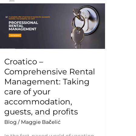
–
Comprehensive
Rental
Management:
Taking
care
of
Croatico –
your
accommodation,
Comprehensive Rental
guests,
Management: Taking
and
care of your
profits
accommodation,
guests, and profits
Blog
/
Maggie Bačelić