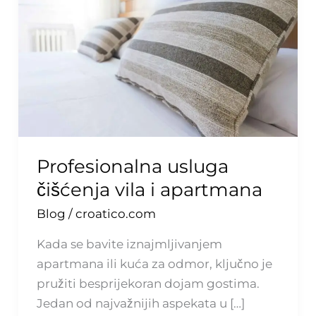
vila
i
apartmana
Profesionalna usluga
čišćenja vila i apartmana
Blog
/
croatico.com
Kada se bavite iznajmljivanjem
apartmana ili kuća za odmor, ključno je
pružiti besprijekoran dojam gostima.
Jedan od najvažnijih aspekata u […]